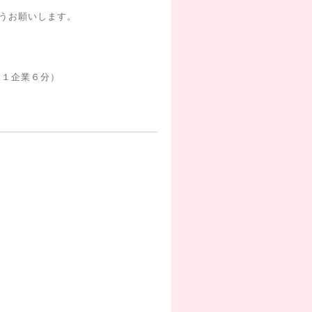
願いします。
１企業６分）
ー