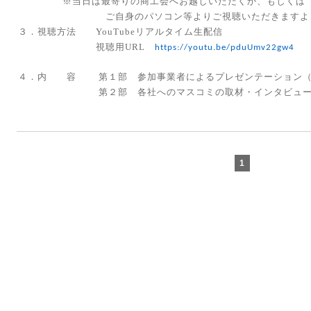
※当日は最寄りの商工会へお越しいただくか、もしくは
ご自身のパソコン等よりご視聴いただきますようお
３．視聴方法
YouTube
リアルタイム生配信
視聴用
URL
https://youtu.be/pduUmv22gw4
４．内 容 第１部 参加事業者によるプレゼンテーション（
第２部 各社へのマスコミの取材・インタビュ
1