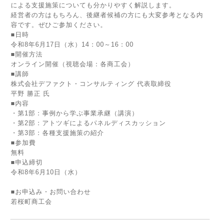
による支援施策についても分かりやすく解説します。
経営者の方はもちろん、後継者候補の方にも大変参考となる内
容です。ぜひご参加ください。
■日時
令和8年6月17日（水）14：00～16：00
■開催方法
オンライン開催（視聴会場：各商工会）
■講師
株式会社デファクト・コンサルティング 代表取締役
平野 勝正 氏
■内容
・第1部：事例から学ぶ事業承継（講演）
・第2部：アトツギによるパネルディスカッション
・第3部：各種支援施策の紹介
■参加費
無料
■申込締切
令和8年6月10日（水）
■お申込み・お問い合わせ
若桜町商工会