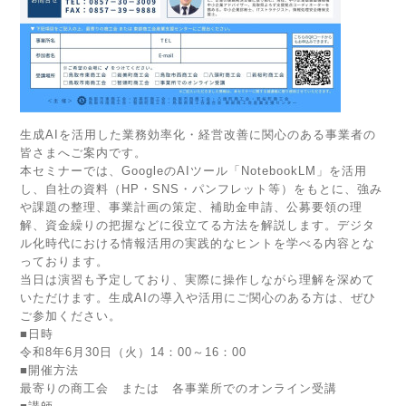
生成AIを活用した業務効率化・経営改善に関心のある事業者の
皆さまへご案内です。
本セミナーでは、GoogleのAIツール「NotebookLM」を活用
し、自社の資料（HP・SNS・パンフレット等）をもとに、強み
や課題の整理、事業計画の策定、補助金申請、公募要領の理
解、資金繰りの把握などに役立てる方法を解説します。デジタ
ル化時代における情報活用の実践的なヒントを学べる内容とな
っております。
当日は演習も予定しており、実際に操作しながら理解を深めて
いただけます。生成AIの導入や活用にご関心のある方は、ぜひ
ご参加ください。
■日時
令和8年6月30日（火）14：00～16：00
■開催方法
最寄りの商工会 または 各事業所でのオンライン受講