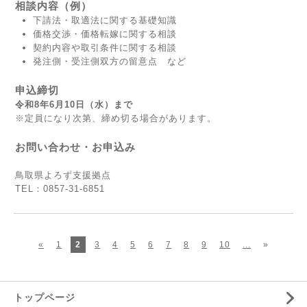
相談内容（例）
下請法・取適法に関する基礎知識
価格交渉・価格転嫁に関する相談
契約内容や取引条件に関する相談
発注側・受注側双方の留意点 など
申込締切
令和8年6月10日（水）まで
※定員になり次第、締め切る場合があります。
お問い合わせ・お申込み
鳥取県よろず支援拠点
TEL：0857-31-6851
«
1
2
3
4
5
6
7
8
9
10
...
»
トップページ